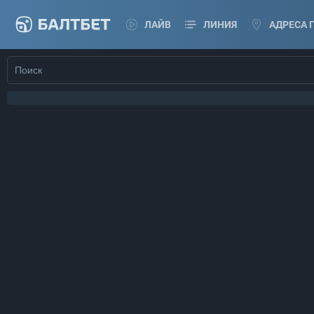
ЛАЙВ
ЛИНИЯ
АДРЕСА 