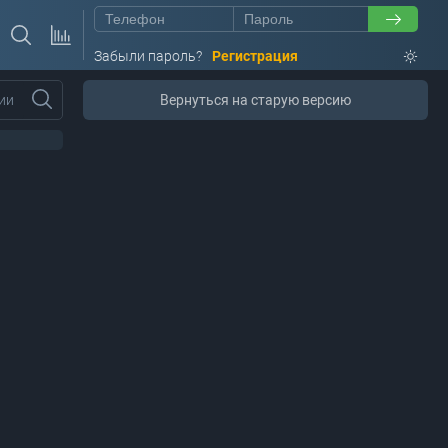
Забыли пароль?
Регистрация
ии
Вернуться на старую версию