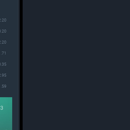
2.20
3.20
2.20
1.71
3.35
2.95
1.59
73