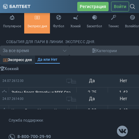
Регистрация
Войти
Популярное
Экспресс дня
Футбол
Хоккей
Баскетбол
Теннис
Волейбо
СОБЫТИЯ ДЛЯ ПАРИ В ЛИНИИ. ЭКСПРЕСС ДНЯ.
За все время
Категории
Да или Нет
Экспресс дня
🏆Хоккей
Да
Нет
24.07.26
12:30
2.75
1.43
Зубры Брест-Ястребы и МХК Спартак Москва-Академия Михайлова Юниор оба матча тотал 5,5 бол
Да
Нет
24.07.26
14:00
2.90
1.40
Неман-Лида и Могилев-Химик Новополоцк - оба матча тотал 4,5 бол
Служба поддержки:
8-800-700-29-90