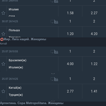
1
2
30.07.26
09:55
Италия
1.58
2.27
США
1
2
30.07.26
14:25
Польша
1.20
4.20
Украина
Мир. Лига наций. Женщины
Китай
1
2
25.07.26
10:55
Бразилия(ж)
4.00
1.22
Италия(ж)
1
2
25.07.26
14:25
Китай(ж)
2.77
1.41
Турция(ж)
Аргентина. Copa Metropolitana. Женщины