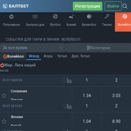
Регистрация
Войти
Популярное
Экспресс дня
Футбол
Хоккей
Баскетбол
Теннис
Волейбо
СОБЫТИЯ ДЛЯ ПАРИ В ЛИНИИ. ВОЛЕЙБОЛ.
За все время
Категории
Исход
Фора
Тотал
Доп. Тотал
Волейбол
Мир. Лига наций
Китай
1
2
29.07.26
09:55
Словения
1.34
3.03
Турция
1
2
29.07.26
14:25
Япония
1.04
8.90
Китай